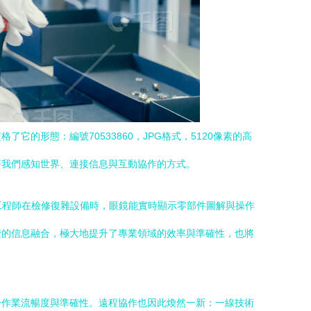
形態：編號70533860，JPG格式，5120像素的高
著我們感知世界、連接信息與互動協作的方式。
工程師在檢修復雜設備時，眼鏡能實時顯示零部件圖解與操作
縫的信息融合，極大地提升了專業領域的效率與準確性，也將
升作業流暢度與準確性。遠程協作也因此煥然一新：一線技術