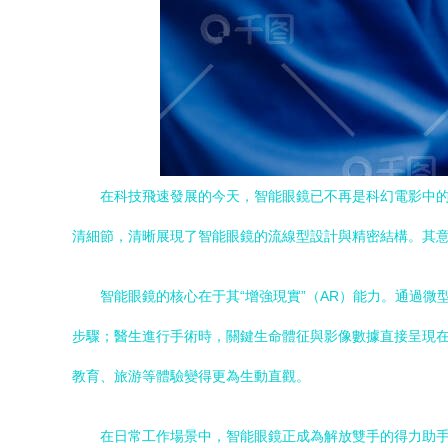
在科技飛速發展的今天，智能眼鏡已不再是科幻電影中的遙
清細節，清晰展現了智能眼鏡的流線型設計與精密結構。其
智能眼鏡的核心在于其“增強現實”（AR）能力。通過
步驟；醫生進行手術時，關鍵生命體征與影像數據直接呈現
教育、旅游等體驗變得更為生動直觀。
在日常工作場景中，智能眼鏡正成為解放雙手的得力助