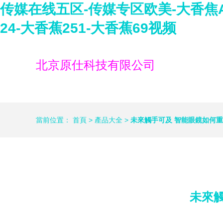
传媒在线五区-传媒专区欧美-大香焦A
24-大香蕉251-大香蕉69视频
北京原仕科技有限公司
當前位置：
首頁
>
產品大全
>
未來觸手可及 智能眼鏡如何
未來