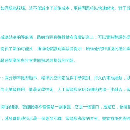
如同親臨現場。這不僅減少了差旅成本，更使問題得以快速解決。對于設
以成為貼身的導航儀，路線箭頭直接投射在真實街道上；可以實時翻譯外
士提供了新的可能性，通過物體識別與語音提示，增強他們對環境的感知
都是需要業界與社會共同探討與規范的問題。
步：高分辨率微型顯示、精準的空間定位與手勢識別、持久的電池續航，
向企業級應用。隨著光學技術、人工智能與5G/6G網絡的進一步融合，
說創新的細節。智能眼鏡不僅僅是一副眼鏡，它是一個窗口，透過它，物理
渡，其發展軌跡預示著一個更加互聯、智能與高效的未來。盡管前路仍需