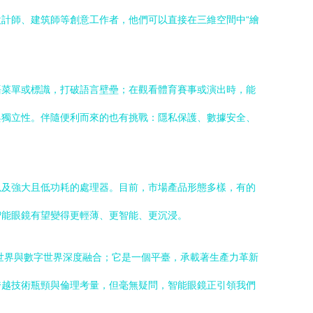
計師、建筑師等創意工作者，他們可以直接在三維空間中“繪
語菜單或標識，打破語言壁壘；在觀看體育賽事或演出時，能
與獨立性。伴隨便利而來的也有挑戰：隱私保護、數據安全、
以及強大且低功耗的處理器。目前，市場產品形態多樣，有的
智能眼鏡有望變得更輕薄、更智能、更沉浸。
世界與數字世界深度融合；它是一個平臺，承載著生產力革新
跨越技術瓶頸與倫理考量，但毫無疑問，智能眼鏡正引領我們