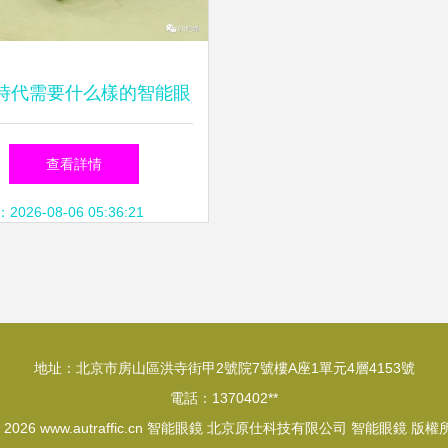
時代需要什么樣的智能眼
— inmo air 上手體驗報
查看詳情
告
26-08-06 05:36:21
地址：北京市房山區洪寺街甲2號院7號樓A座1單元4層4153號
電話：1370402**
© 2026
www.autraffic.cn
智能眼鏡
北京原仕科技有限公司
智能眼鏡
版權