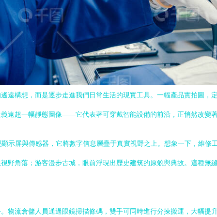
遠構想，而是逐步走進我們日常生活的現實工具。一幅產品實拍圖，定格了它的
意義遠超一幅靜態圖像——它代表著可穿戴智能設備的前沿，正悄然改變
微型顯示屏與傳感器，它將數字信息層疊于真實視野之上。想象一下，維修
在視野角落；游客漫步古城，眼前浮現出歷史建筑的原貌與典故。這種無
手。物流倉儲人員通過眼鏡掃描條碼，雙手可同時進行分揀搬運，大幅提