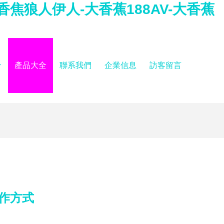
香焦狼人伊人-大香蕉188AV-大香蕉
介
產品大全
聯系我們
企業信息
訪客留言
作方式