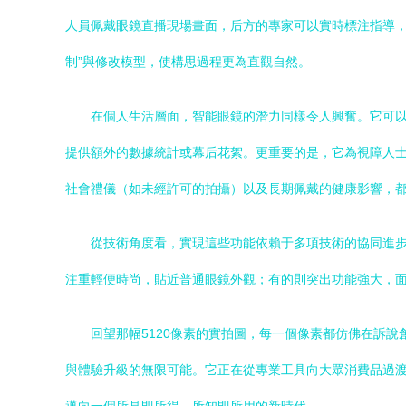
人員佩戴眼鏡直播現場畫面，后方的專家可以實時標注指導，
制”與修改模型，使構思過程更為直觀自然。
在個人生活層面，智能眼鏡的潛力同樣令人興奮。它可
提供額外的數據統計或幕后花絮。更重要的是，它為視障人
社會禮儀（如未經許可的拍攝）以及長期佩戴的健康影響，
從技術角度看，實現這些功能依賴于多項技術的協同進
注重輕便時尚，貼近普通眼鏡外觀；有的則突出功能強大，面
回望那幅5120像素的實拍圖，每一個像素都仿佛在訴
與體驗升級的無限可能。它正在從專業工具向大眾消費品過