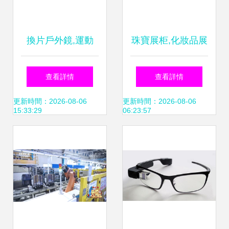
換片戶外鏡,運動
珠寶展柜,化妝品展
鏡,籃球鏡,滑雪鏡,
柜,眼鏡展柜,產品
查看詳情
查看詳情
勞保鏡,工業(yè)鏡,
信息,批發(fā)信息
更新時間：2026-08-06
更新時間：2026-08-06
15:33:29
06:23:57
太陽鏡,uv眼鏡,產
南充市高坪區(qū)
品資訊,批發(fā)資
聯(lián)創(chuàng)
訊 廣州市花都區
展示制品廠,
(qū)獅嶺嘉豪眼鏡