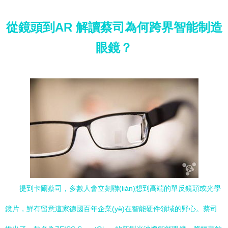
從鏡頭到AR 解讀蔡司為何跨界智能制造
眼鏡？
提到卡爾蔡司，多數人會立刻聯(lián)想到高端的單反鏡頭或光學
鏡片，鮮有留意這家德國百年企業(yè)在智能硬件領域的野心。蔡司