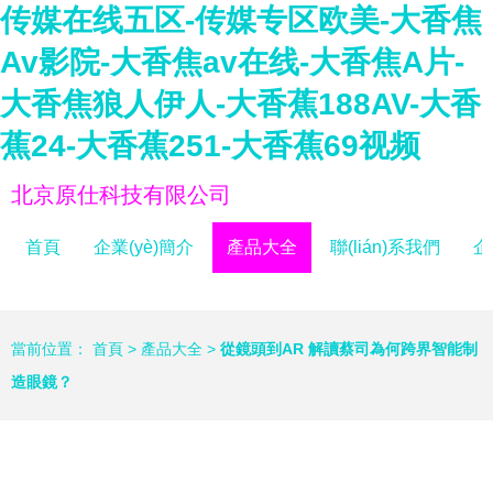
传媒在线五区-传媒专区欧美-大香焦
Av影院-大香焦av在线-大香焦A片-
大香焦狼人伊人-大香蕉188AV-大香
蕉24-大香蕉251-大香蕉69视频
北京原仕科技有限公司
首頁
企業(yè)簡介
產品大全
聯(lián)系我們
企
當前位置：
首頁
>
產品大全
>
從鏡頭到AR 解讀蔡司為何跨界智能制
造眼鏡？