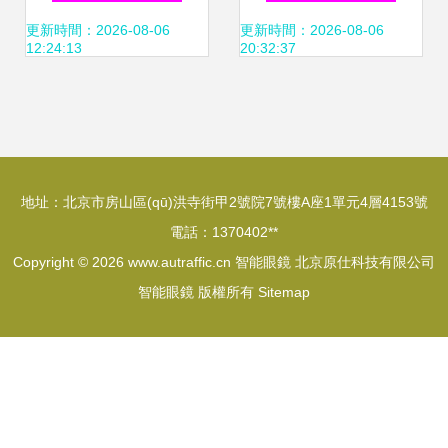
新產品共筑“學研產
小鎮(zhèn)有關 智
更新時間：2026-08-06
更新時間：2026-08-06
12:24:13
20:32:37
用”生態(tài)助力健
能眼鏡崛起
康中國
地址：北京市房山區(qū)洪寺街甲2號院7號樓A座1單元4層4153號
電話：1370402**
Copyright © 2026
www.autraffic.cn
智能眼鏡
北京原仕科技有限公司
智能眼鏡
版權所有
Sitemap