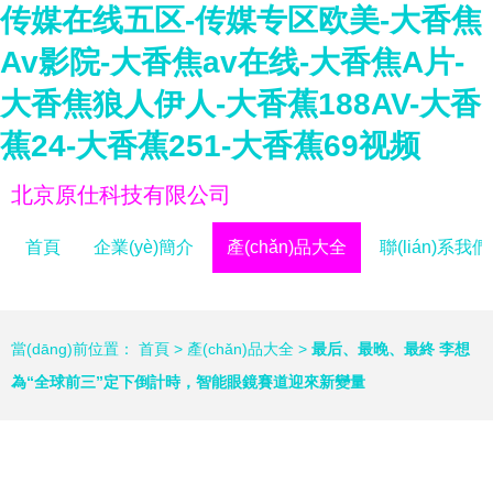
传媒在线五区-传媒专区欧美-大香焦
Av影院-大香焦av在线-大香焦A片-
大香焦狼人伊人-大香蕉188AV-大香
蕉24-大香蕉251-大香蕉69视频
北京原仕科技有限公司
首頁
企業(yè)簡介
產(chǎn)品大全
聯(lián)系我們
當(dāng)前位置：
首頁
>
產(chǎn)品大全
>
最后、最晚、最終 李想
為“全球前三”定下倒計時，智能眼鏡賽道迎來新變量