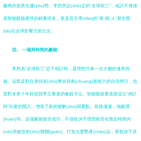
廠商的差異化優(yōu)勢。李想所設(shè)定的“全球前三”，或許不僅僅
是智能眼鏡硬件的銷量排名，更是其主導(dǎo)的“車-鏡-人”新生態
(tài)在全球影響力的位次。
四、 一場與時間的豪賭
李想為“全球前三”定下倒計時，是理想汽車一次大膽的邊界跨
越。這既是對自身技術(shù)整合與創(chuàng)新能力的自信押注，也
是對未來十年科技競爭主賽道的敏銳卡位。智能眼鏡賽道因這位“倒計
時”玩家的闖入，增添了新的變數(shù)與看點。前路漫漫，強敵環
(huán)伺。這場豪賭能否成功，不僅取決于理想能否在限定時間內
(nèi)突破技術(shù)難關(guān)、打造出驚艷產(chǎn)品，更取決于其