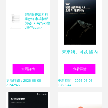
鏡2代，為何成為
(lǐng)MR混合現
智能眼鏡出租行
年輕人的新潮玩？
(xiàn)實體驗
業(yè) 市場特點
與發(fā)展?jié)摿
μ轿?/span>
未來觸手可及 國內
(nèi)首款A(yù)I智
查看詳情
查看詳情
能眼鏡正式亮相，
更新時間：2026-08-08
更新時間：2026-08-08
21:42:45
13:23:44
引領(lǐng)可穿戴設