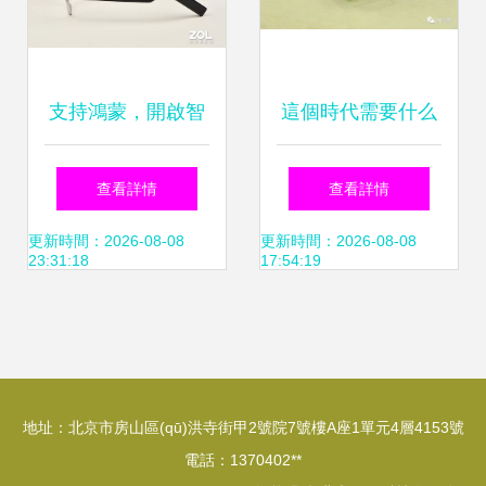
支持鴻蒙，開啟智
這個時代需要什么
慧新視界 華為
樣的智能眼鏡？
查看詳情
查看詳情
Eyewear智能眼鏡
—— inmo air 上手
更新時間：2026-08-08
更新時間：2026-08-08
23:31:18
17:54:19
高清圖賞與深度體
體驗報告
驗
地址：北京市房山區(qū)洪寺街甲2號院7號樓A座1單元4層4153號
電話：1370402**