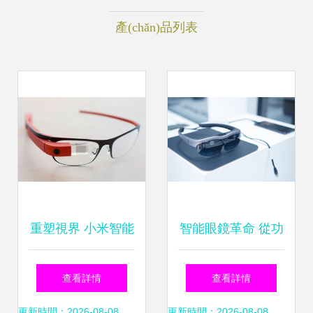
產(chǎn)品列表
重塑視界 小米智能
智能眼鏡革命 從功
眼鏡如何以人臉識
能機到智能機的關
查看詳情
查看詳情
別開啟智能交互新
(guān)鍵轉(zhuǎn)
更新時間：2026-08-08
更新時間：2026-08-08