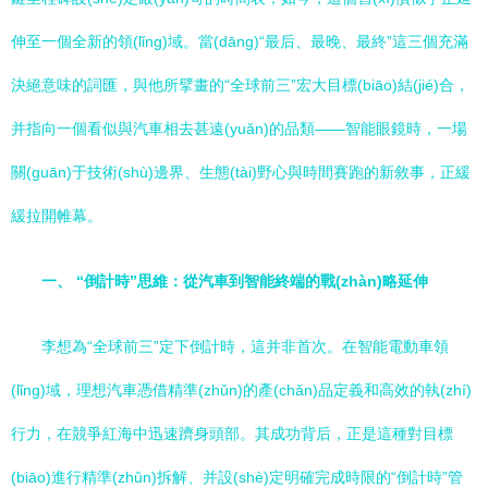
伸至一個全新的領(lǐng)域。當(dāng)“最后、最晚、最終”這三個充滿
決絕意味的詞匯，與他所擘畫的“全球前三”宏大目標(biāo)結(jié)合，
并指向一個看似與汽車相去甚遠(yuǎn)的品類——智能眼鏡時，一場
關(guān)于技術(shù)邊界、生態(tài)野心與時間賽跑的新敘事，正緩
緩拉開帷幕。
一、 “倒計時”思維：從汽車到智能終端的戰(zhàn)略延伸
李想為“全球前三”定下倒計時，這并非首次。在智能電動車領
(lǐng)域，理想汽車憑借精準(zhǔn)的產(chǎn)品定義和高效的執(zhí)
行力，在競爭紅海中迅速躋身頭部。其成功背后，正是這種對目標
(biāo)進行精準(zhǔn)拆解、并設(shè)定明確完成時限的“倒計時”管