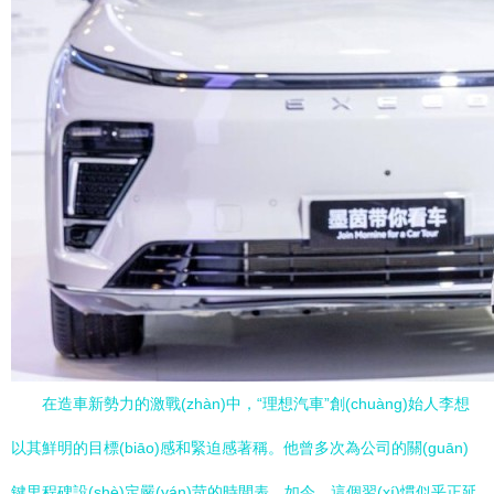
在造車新勢力的激戰(zhàn)中，“理想汽車”創(chuàng)始人李想
以其鮮明的目標(biāo)感和緊迫感著稱。他曾多次為公司的關(guān)
鍵里程碑設(shè)定嚴(yán)苛的時間表，如今，這個習(xí)慣似乎正延