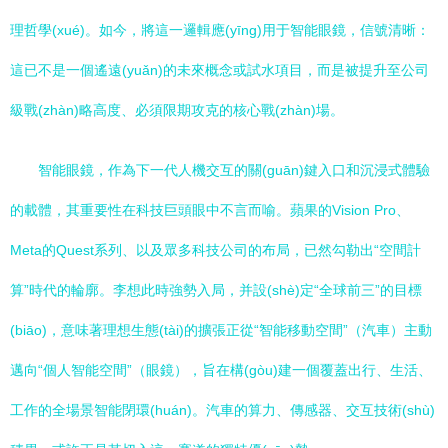
理哲學(xué)。如今，將這一邏輯應(yīng)用于智能眼鏡，信號清晰：
這已不是一個遙遠(yuǎn)的未來概念或試水項目，而是被提升至公司
級戰(zhàn)略高度、必須限期攻克的核心戰(zhàn)場。
智能眼鏡，作為下一代人機交互的關(guān)鍵入口和沉浸式體驗
的載體，其重要性在科技巨頭眼中不言而喻。蘋果的Vision Pro、
Meta的Quest系列、以及眾多科技公司的布局，已然勾勒出“空間計
算”時代的輪廓。李想此時強勢入局，并設(shè)定“全球前三”的目標
(biāo)，意味著理想生態(tài)的擴張正從“智能移動空間”（汽車）主動
邁向“個人智能空間”（眼鏡），旨在構(gòu)建一個覆蓋出行、生活、
工作的全場景智能閉環(huán)。汽車的算力、傳感器、交互技術(shù)