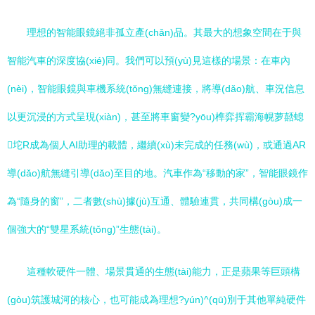
理想的智能眼鏡絕非孤立產(chǎn)品。其最大的想象空間在于與
智能汽車的深度協(xié)同。我們可以預(yù)見這樣的場景：在車內
(nèi)，智能眼鏡與車機系統(tǒng)無縫連接，將導(dǎo)航、車況信息
以更沉浸的方式呈現(xiàn)，甚至將車窗變?yōu)榫弈挥霸海幌萝嚭螅
坨R成為個人AI助理的載體，繼續(xù)未完成的任務(wù)，或通過AR
導(dǎo)航無縫引導(dǎo)至目的地。汽車作為“移動的家”，智能眼鏡作
為“隨身的窗”，二者數(shù)據(jù)互通、體驗連貫，共同構(gòu)成一
個強大的“雙星系統(tǒng)”生態(tài)。
這種軟硬件一體、場景貫通的生態(tài)能力，正是蘋果等巨頭構
(gòu)筑護城河的核心，也可能成為理想?yún)^(qū)別于其他單純硬件