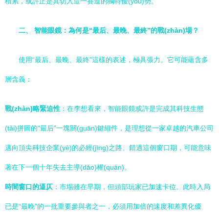
積累，或許正是其切入這一賽道的獨特優(yōu)勢。
二、 智能眼鏡：為何是“最后、最晚、最終”的戰(zhàn)場？
使用“最后、最晚、最終”這樣的表述，極具張力。它可能蘊含多
層含義：
戰(zhàn)略緊迫性
：在李想看來，智能眼鏡或許是完成其科技生態
(tài)拼圖的“最后”一塊關(guān)鍵組件，是理想從一家卓越的汽車公司
邁向頂尖科技企業(yè)的必經(jīng)之路。錯過這個窗口期，可能意味
著在下一個十年失去主導(dǎo)權(quán)。
時間窗口的逼仄
：市場雖在早期，但頭部玩家已加速卡位。此時入局
已是“最晚”的一批重要參與者之一，必須用加倍的速度和差異化優