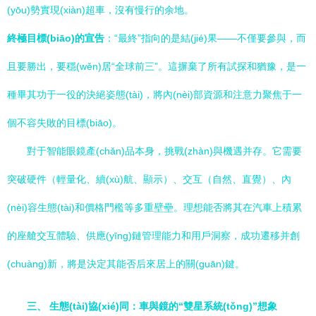
(yōu)勢實現(xiàn)超車，沒有慢行的余地。
終極目標(biāo)的宣告
：“最終”指向的是結(jié)果——不僅要參與，而
且要勝出，要穩(wěn)居“全球前三”。這摒棄了所有試探和猶豫，是一
種畢其功于一役的決絕姿態(tài)，將內(nèi)部資源和注意力聚焦于一
個不容失敗的目標(biāo)。
對于智能眼鏡產(chǎn)品本身，挑戰(zhàn)與機遇并存。它需要
突破硬件（輕量化、續(xù)航、顯示）、交互（自然、直覺）、內
(nèi)容生態(tài)和價格門檻等多重壁壘。理想能否將其在汽車上積累
的座艙交互體驗、供應(yīng)鏈管理能力和用戶洞察，成功遷移并創
(chuàng)新，將是決定其能否后來居上的關(guān)鍵。
三、 生態(tài)協(xié)同：車與鏡的“雙星系統(tǒng)”想象