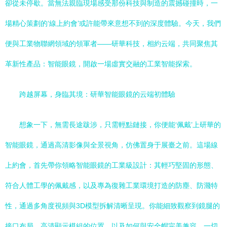
卻從未停歇。當無法親臨現場感受那份科技與制造的震撼碰撞時，一
場精心策劃的‘線上約會’或許能帶來意想不到的深度體驗。今天，我們
便與工業物聯網領域的領軍者——研華科技，相約云端，共同聚焦其
革新性產品：智能眼鏡，開啟一場虛實交融的工業智能探索。
跨越屏幕，身臨其境：研華智能眼鏡的云端初體驗
想象一下，無需長途跋涉，只需輕點鏈接，你便能‘佩戴’上研華的
智能眼鏡，通過高清影像與全景視角，仿佛置身于展臺之前。這場線
上約會，首先帶你領略智能眼鏡的工業級設計：其輕巧堅固的形態、
符合人體工學的佩戴感，以及專為復雜工業環境打造的防塵、防濺特
性，通過多角度視頻與3D模型拆解清晰呈現。你能細致觀察到鏡腿的
接口布局、高清顯示模組的位置，以及如何與安全帽完美兼容，一切