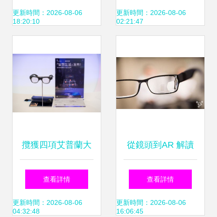
場，“兇殘”的華強
OV全力跟進 科技
更新時間：2026-08-06
更新時間：2026-08-06
18:20:10
02:21:47
北再次改寫智能眼
巨頭競逐智能眼鏡
鏡游戲規則
市場
攬獲四項艾普蘭大
從鏡頭到AR 解讀
獎！TCL實業攜創
蔡司為何跨界智能
查看詳情
查看詳情
新科技登場AWE
制造眼鏡？
更新時間：2026-08-06
更新時間：2026-08-06
04:32:48
16:06:45