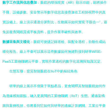
數字工作流與信息疊加
：眼鏡的增強現實（AR）顯示功能，能將操作
手冊、設備參數、安全警示等數字信息直接疊加在工程師視野中的真
實設備上。線上演示通過分屏對比，生動展示如何實現‘手眼合一’，避
免反復查閱紙質或平板資料，提升作業準確性與效率。
數據采集與文檔化
：眼鏡可便捷記錄巡檢、裝配全過程，自動生成結
構化報告。線上平臺可以展示這些數據如何無縫對接到研華WISE-
PaaS工業物聯網云平臺，實現作業過程的數字化追溯與知識沉淀。
生態互聯：窺見智能眼鏡在IIoT中的樞紐角色
研華的線上展示不僅限于單點產品，更會闡釋其智能眼鏡如何作
為邊緣感知節點，融入更廣闊的工業物聯網（IIoT）生態。通過架構
圖與案例視頻，你將看到它如何與研華的邊緣計算網關、工業云平臺