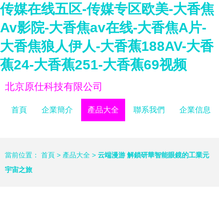
传媒在线五区-传媒专区欧美-大香焦
Av影院-大香焦av在线-大香焦A片-
大香焦狼人伊人-大香蕉188AV-大香
蕉24-大香蕉251-大香蕉69视频
北京原仕科技有限公司
首頁
企業簡介
產品大全
聯系我們
企業信息
當前位置：
首頁
>
產品大全
>
云端漫游 解鎖研華智能眼鏡的工業元
宇宙之旅